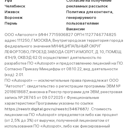
Уфа
Согласие на получение
Челябинск
рекламных рассылок
Ижевск
Политика для контента,
Воронеж
генерируемого
Пермь
пользователями
Вакансии
ООО «Автоспот» (ИНН 7715936827 ОРГН 1127746774825
адрес 111250, Г.МОСКВА, Внутригородская территория города
федерального значения МУНИЦИПАЛЬНЫЙ ОКРУГ
ЛЕФОРТОВО, ПРОЕЗД ЗАВОДА СЕРП И МОЛОТ, Д. 10, ПОМЕЩ.
41Н/9, ОКВЭД 62.0) осуществляет деятельность по
разработке ПО «Autospot» и предоставлению лицензий на ПО.
Согласно Приказу Минцифры от 08.10.22, вид деятельности
(код): 2.01.
ПО «Autospot» — исключительные права принадлежат ООО
"Автоспот": свидетельство о регистрации программы ЭВМ №
2018618687, внесена в Реестр программ для ЭВМ, реестровая
запись № 28745 от 09.07.2025 г. Функциональные
характеристики Программы указаны по ссылке:
https://reestr.digital.gov.ru/reestr/3467687/
. Стоимость
лицензии на ПО «Autospot» определяется либо как процент
(от 2,5% до 3%) от выручки, полученной лицензиатом от
использования ПО «Autospot», либо как фиксированный