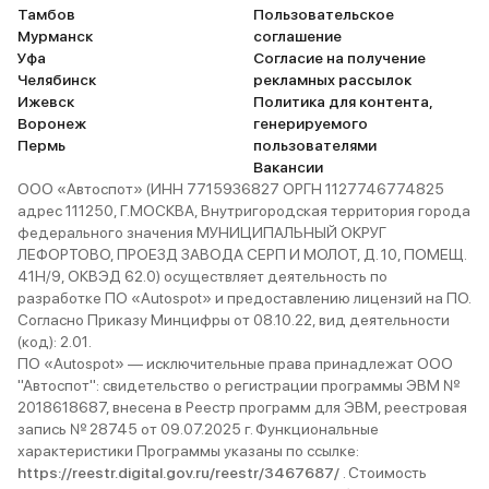
Тамбов
Пользовательское
Мурманск
соглашение
Уфа
Согласие на получение
Челябинск
рекламных рассылок
Ижевск
Политика для контента,
Воронеж
генерируемого
Пермь
пользователями
Вакансии
ООО «Автоспот» (ИНН 7715936827 ОРГН 1127746774825
адрес 111250, Г.МОСКВА, Внутригородская территория города
федерального значения МУНИЦИПАЛЬНЫЙ ОКРУГ
ЛЕФОРТОВО, ПРОЕЗД ЗАВОДА СЕРП И МОЛОТ, Д. 10, ПОМЕЩ.
41Н/9, ОКВЭД 62.0) осуществляет деятельность по
разработке ПО «Autospot» и предоставлению лицензий на ПО.
Согласно Приказу Минцифры от 08.10.22, вид деятельности
(код): 2.01.
ПО «Autospot» — исключительные права принадлежат ООО
"Автоспот": свидетельство о регистрации программы ЭВМ №
2018618687, внесена в Реестр программ для ЭВМ, реестровая
запись № 28745 от 09.07.2025 г. Функциональные
характеристики Программы указаны по ссылке:
https://reestr.digital.gov.ru/reestr/3467687/
. Стоимость