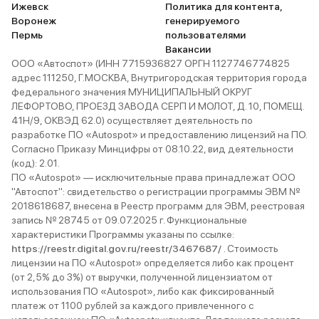
Ижевск
Политика для контента,
Воронеж
генерируемого
Пермь
пользователями
Вакансии
ООО «Автоспот» (ИНН 7715936827 ОРГН 1127746774825
адрес 111250, Г.МОСКВА, Внутригородская территория города
федерального значения МУНИЦИПАЛЬНЫЙ ОКРУГ
ЛЕФОРТОВО, ПРОЕЗД ЗАВОДА СЕРП И МОЛОТ, Д. 10, ПОМЕЩ.
41Н/9, ОКВЭД 62.0) осуществляет деятельность по
разработке ПО «Autospot» и предоставлению лицензий на ПО.
Согласно Приказу Минцифры от 08.10.22, вид деятельности
(код): 2.01.
ПО «Autospot» — исключительные права принадлежат ООО
"Автоспот": свидетельство о регистрации программы ЭВМ №
2018618687, внесена в Реестр программ для ЭВМ, реестровая
запись № 28745 от 09.07.2025 г. Функциональные
характеристики Программы указаны по ссылке:
https://reestr.digital.gov.ru/reestr/3467687/
. Стоимость
лицензии на ПО «Autospot» определяется либо как процент
(от 2,5% до 3%) от выручки, полученной лицензиатом от
использования ПО «Autospot», либо как фиксированный
платеж от 1100 рублей за каждого привлеченного с