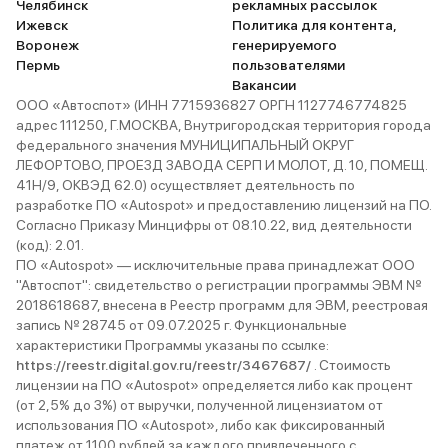
Челябинск
рекламных рассылок
Ижевск
Политика для контента,
Воронеж
генерируемого
Пермь
пользователями
Вакансии
ООО «Автоспот» (ИНН 7715936827 ОРГН 1127746774825
адрес 111250, Г.МОСКВА, Внутригородская территория города
федерального значения МУНИЦИПАЛЬНЫЙ ОКРУГ
ЛЕФОРТОВО, ПРОЕЗД ЗАВОДА СЕРП И МОЛОТ, Д. 10, ПОМЕЩ.
41Н/9, ОКВЭД 62.0) осуществляет деятельность по
разработке ПО «Autospot» и предоставлению лицензий на ПО.
Согласно Приказу Минцифры от 08.10.22, вид деятельности
(код): 2.01.
ПО «Autospot» — исключительные права принадлежат ООО
"Автоспот": свидетельство о регистрации программы ЭВМ №
2018618687, внесена в Реестр программ для ЭВМ, реестровая
запись № 28745 от 09.07.2025 г. Функциональные
характеристики Программы указаны по ссылке:
https://reestr.digital.gov.ru/reestr/3467687/
. Стоимость
лицензии на ПО «Autospot» определяется либо как процент
(от 2,5% до 3%) от выручки, полученной лицензиатом от
использования ПО «Autospot», либо как фиксированный
платеж от 1100 рублей за каждого привлеченного с