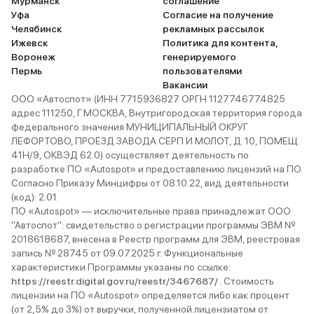
Мурманск
соглашение
Уфа
Согласие на получение
Челябинск
рекламных рассылок
Ижевск
Политика для контента,
Воронеж
генерируемого
Пермь
пользователями
Вакансии
ООО «Автоспот» (ИНН 7715936827 ОРГН 1127746774825
адрес 111250, Г.МОСКВА, Внутригородская территория города
федерального значения МУНИЦИПАЛЬНЫЙ ОКРУГ
ЛЕФОРТОВО, ПРОЕЗД ЗАВОДА СЕРП И МОЛОТ, Д. 10, ПОМЕЩ.
41Н/9, ОКВЭД 62.0) осуществляет деятельность по
разработке ПО «Autospot» и предоставлению лицензий на ПО.
Согласно Приказу Минцифры от 08.10.22, вид деятельности
(код): 2.01.
ПО «Autospot» — исключительные права принадлежат ООО
"Автоспот": свидетельство о регистрации программы ЭВМ №
2018618687, внесена в Реестр программ для ЭВМ, реестровая
запись № 28745 от 09.07.2025 г. Функциональные
характеристики Программы указаны по ссылке:
https://reestr.digital.gov.ru/reestr/3467687/
. Стоимость
лицензии на ПО «Autospot» определяется либо как процент
(от 2,5% до 3%) от выручки, полученной лицензиатом от