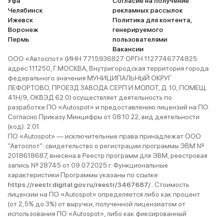
Уфа
Согласие на получение
Челябинск
рекламных рассылок
Ижевск
Политика для контента,
Воронеж
генерируемого
Пермь
пользователями
Вакансии
ООО «Автоспот» (ИНН 7715936827 ОРГН 1127746774825
адрес 111250, Г.МОСКВА, Внутригородская территория города
федерального значения МУНИЦИПАЛЬНЫЙ ОКРУГ
ЛЕФОРТОВО, ПРОЕЗД ЗАВОДА СЕРП И МОЛОТ, Д. 10, ПОМЕЩ.
41Н/9, ОКВЭД 62.0) осуществляет деятельность по
разработке ПО «Autospot» и предоставлению лицензий на ПО.
Согласно Приказу Минцифры от 08.10.22, вид деятельности
(код): 2.01.
ПО «Autospot» — исключительные права принадлежат ООО
"Автоспот": свидетельство о регистрации программы ЭВМ №
2018618687, внесена в Реестр программ для ЭВМ, реестровая
запись № 28745 от 09.07.2025 г. Функциональные
характеристики Программы указаны по ссылке:
https://reestr.digital.gov.ru/reestr/3467687/
. Стоимость
лицензии на ПО «Autospot» определяется либо как процент
(от 2,5% до 3%) от выручки, полученной лицензиатом от
использования ПО «Autospot», либо как фиксированный