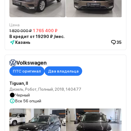
Цена
1 820 000 ₽
1 765 400 ₽
В кредит от 19290 ₽ /мес.
Казань
35
Volkswagen
ПТС оригинал
Два владельца
Tiguan, II
Дизель, Робот, Полный, 2018, 140477
Черный
Все
56 опций