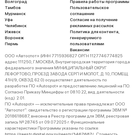
Волгоград
Правила работы программы
Тамбов
Пользовательское
Мурманск
соглашение
Уфа
Согласие на получение
Челябинск
рекламных рассылок
Ижевск
Политика для контента,
Воронеж
генерируемого
Пермь
пользователями
Вакансии
ООО «Автоспот» (ИНН 7715936827 ОРГН 1127746774825
адрес 111250, Г.МОСКВА, Внутригородская территория города
федерального значения МУНИЦИПАЛЬНЫЙ ОКРУГ
ЛЕФОРТОВО, ПРОЕЗД ЗАВОДА СЕРП И МОЛОТ, Д. 10, ПОМЕЩ.
41Н/9, ОКВЭД 62.0) осуществляет деятельность по
разработке ПО «Autospot» и предоставлению лицензий на ПО.
Согласно Приказу Минцифры от 08.10.22, вид деятельности
(код): 2.01.
ПО «Autospot» — исключительные права принадлежат ООО
"Автоспот": свидетельство о регистрации программы ЭВМ №
2018618687, внесена в Реестр программ для ЭВМ, реестровая
запись № 28745 от 09.07.2025 г. Функциональные
характеристики Программы указаны по ссылке:
https://reestr.digital.gov.ru/reestr/3467687/
. Стоимость