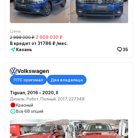
Цена
2 999 000 ₽
2 909 030 ₽
В кредит от 31786 ₽ /мес.
Казань
35
Volkswagen
ПТС оригинал
Два владельца
Tiguan, 2016 – 2020, II
Дизель, Робот, Полный, 2017, 227348
Красный
Все
68 опций