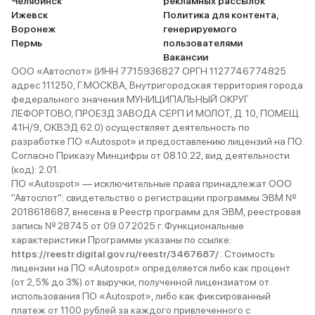
Челябинск
рекламных рассылок
Ижевск
Политика для контента,
Воронеж
генерируемого
Пермь
пользователями
Вакансии
ООО «Автоспот» (ИНН 7715936827 ОРГН 1127746774825
адрес 111250, Г.МОСКВА, Внутригородская территория города
федерального значения МУНИЦИПАЛЬНЫЙ ОКРУГ
ЛЕФОРТОВО, ПРОЕЗД ЗАВОДА СЕРП И МОЛОТ, Д. 10, ПОМЕЩ.
41Н/9, ОКВЭД 62.0) осуществляет деятельность по
разработке ПО «Autospot» и предоставлению лицензий на ПО.
Согласно Приказу Минцифры от 08.10.22, вид деятельности
(код): 2.01.
ПО «Autospot» — исключительные права принадлежат ООО
"Автоспот": свидетельство о регистрации программы ЭВМ №
2018618687, внесена в Реестр программ для ЭВМ, реестровая
запись № 28745 от 09.07.2025 г. Функциональные
характеристики Программы указаны по ссылке:
https://reestr.digital.gov.ru/reestr/3467687/
. Стоимость
лицензии на ПО «Autospot» определяется либо как процент
(от 2,5% до 3%) от выручки, полученной лицензиатом от
использования ПО «Autospot», либо как фиксированный
платеж от 1100 рублей за каждого привлеченного с