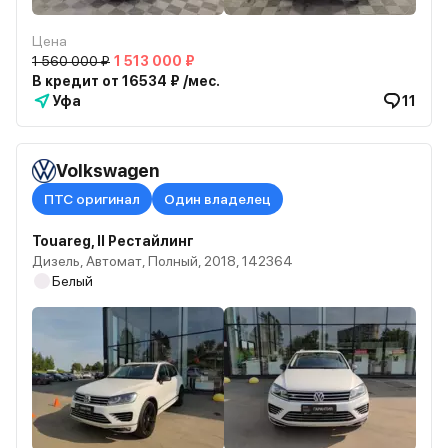
Цена
1 560 000 ₽
1 513 000 ₽
В кредит от 16534 ₽ /мес.
Уфа
11
Volkswagen
ПТС оригинал
Один владелец
Touareg, II Рестайлинг
Дизель, Автомат, Полный, 2018, 142364
Белый