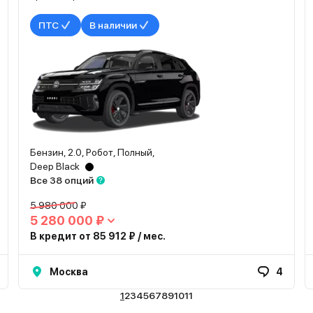
ПТС
В наличии
Бензин, 2.0, Робот, Полный,
Deep Black
Все 38 опций
5 980 000 ₽
5 280 000 ₽
В кредит от 85 912 ₽ / мес.
Москва
4
1
2
3
4
5
6
7
8
9
10
11