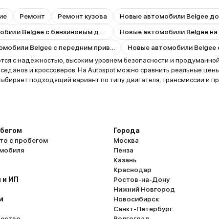
ие
Ремонт
Ремонт кузова
Новые автомобили Belgee до
Новые автомобили Belgee с бензиновым двигателем
Новые автомобили Belgee на
Новые автомобили Belgee с передним приводом
тся с надёжностью, высоким уровнем безопасности и продуманной
-седанов и кроссоверов. На Autospot можно сравнить реальные цен
бирает подходящий вариант по типу двигателя, трансмиссии и при
обегом
Города
то с пробегом
Москва
омобиля
Пенза
Казань
Краснодар
 и ИП
Ростов-на-Дону
Нижний Новгород
м
Новосибирск
Санкт-Петербург
ество
Волгоград