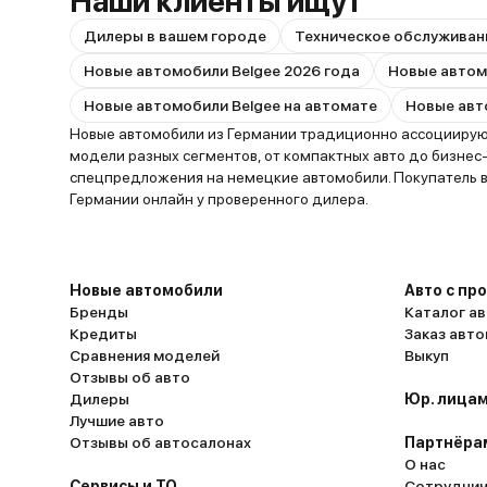
Наши клиенты ищут
Дилеры в вашем городе
Техническое обслуживан
Новые автомобили Belgee 2026 года
Новые автомобили Belgee на автомате
Новые автомобили из Германии традиционно ассоциирую
модели разных сегментов, от компактных авто до бизнес
спецпредложения на немецкие автомобили. Покупатель вы
Германии онлайн у проверенного дилера.
Новые автомобили
Авто с пр
Бренды
Каталог ав
Кредиты
Заказ авт
Сравнения моделей
Выкуп
Отзывы об авто
Дилеры
Юр. лицам
Лучшие авто
Отзывы об автосалонах
Партнёра
О нас
Сервисы и ТО
Сотруднич