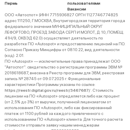
Пермь
пользователями
Вакансии
ООО «Автоспот» (ИНН 7715936827 ОРГН 1127746774825
адрес 111250, Г.МОСКВА, Внутригородская территория города
федерального значения МУНИЦИПАЛЬНЫЙ ОКРУГ
ЛЕФОРТОВО, ПРОЕЗД ЗАВОДА СЕРП И МОЛОТ, Д. 10, ПОМЕЩ.
41Н/9, ОКВЭД 62.0) осуществляет деятельность по
разработке ПО «Autospot» и предоставлению лицензий на ПО.
Согласно Приказу Минцифры от 08.10.22, вид деятельности
(код): 2.01.
ПО «Autospot» — исключительные права принадлежат ООО
"Автоспот": свидетельство о регистрации программы ЭВМ №
2018618687, внесена в Реестр программ для ЭВМ, реестровая
запись № 28745 от 09.07.2025 г. Функциональные
характеристики Программы указаны по ссылке:
https://reestr.digital.gov.ru/reestr/3467687/
. Стоимость
лицензии на ПО «Autospot» определяется либо как процент
(от 2,5% до 3%) от выручки, полученной лицензиатом от
использования ПО «Autospot», либо как фиксированный
платеж от 1100 рублей за каждого привлеченного с
использованием ПО «Autospot» клиента. Для точного расчета
стоимости отправьте заявку нашим менеджерам