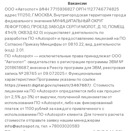
Вакансии
ООО «Автоспот» (ИНН 7715936827 ОРГН 1127746774825
адрес 111250, Г.МОСКВА, Внутригородская территория города
федерального значения МУНИЦИПАЛЬНЫЙ ОКРУГ
ЛЕФОРТОВО, ПРОЕЗД ЗАВОДА СЕРП И МОЛОТ, Д. 10, ПОМЕЩ.
41Н/9, ОКВЭД 62.0) осуществляет деятельность по
разработке ПО «Autospot» и предоставлению лицензий на ПО.
Согласно Приказу Минцифры от 08.10.22, вид деятельности
(код): 2.01.
ПО «Autospot» — исключительные права принадлежат ООО
"Автоспот": свидетельство о регистрации программы ЭВМ №
2018618687, внесена в Реестр программ для ЭВМ, реестровая
запись № 28745 от 09.07.2025 г. Функциональные
характеристики Программы указаны по ссылке:
https://reestr.digital.gov.ru/reestr/3467687/
. Стоимость
лицензии на ПО «Autospot» определяется либо как процент
(от 2,5% до 3%) от выручки, полученной лицензиатом от
использования ПО «Autospot», либо как фиксированный
платеж от 1100 рублей за каждого привлеченного с
использованием ПО «Autospot» клиента. Для точного расчета
стоимости отправьте заявку нашим менеджерам
info@autospot.ru
, тел. +78003020583