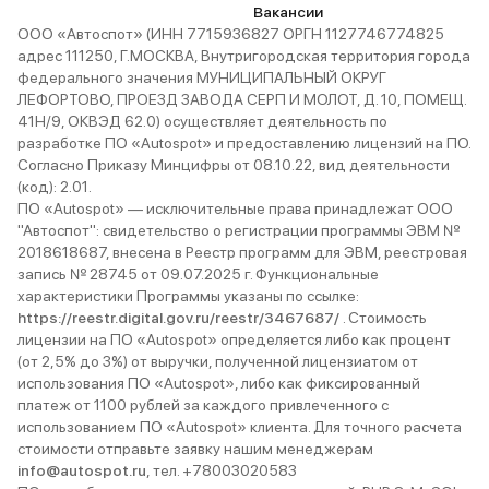
Вакансии
ООО «Автоспот» (ИНН 7715936827 ОРГН 1127746774825
адрес 111250, Г.МОСКВА, Внутригородская территория города
федерального значения МУНИЦИПАЛЬНЫЙ ОКРУГ
ЛЕФОРТОВО, ПРОЕЗД ЗАВОДА СЕРП И МОЛОТ, Д. 10, ПОМЕЩ.
41Н/9, ОКВЭД 62.0) осуществляет деятельность по
разработке ПО «Autospot» и предоставлению лицензий на ПО.
Согласно Приказу Минцифры от 08.10.22, вид деятельности
(код): 2.01.
ПО «Autospot» — исключительные права принадлежат ООО
"Автоспот": свидетельство о регистрации программы ЭВМ №
2018618687, внесена в Реестр программ для ЭВМ, реестровая
запись № 28745 от 09.07.2025 г. Функциональные
характеристики Программы указаны по ссылке:
https://reestr.digital.gov.ru/reestr/3467687/
. Стоимость
лицензии на ПО «Autospot» определяется либо как процент
(от 2,5% до 3%) от выручки, полученной лицензиатом от
использования ПО «Autospot», либо как фиксированный
платеж от 1100 рублей за каждого привлеченного с
использованием ПО «Autospot» клиента. Для точного расчета
стоимости отправьте заявку нашим менеджерам
info@autospot.ru
, тел. +78003020583