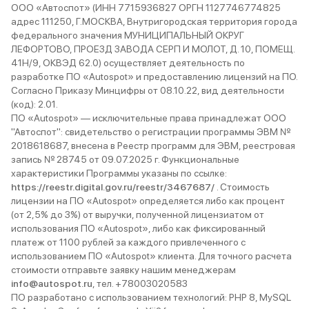
ООО «Автоспот» (ИНН 7715936827 ОРГН 1127746774825
адрес 111250, Г.МОСКВА, Внутригородская территория города
федерального значения МУНИЦИПАЛЬНЫЙ ОКРУГ
ЛЕФОРТОВО, ПРОЕЗД ЗАВОДА СЕРП И МОЛОТ, Д. 10, ПОМЕЩ.
41Н/9, ОКВЭД 62.0) осуществляет деятельность по
разработке ПО «Autospot» и предоставлению лицензий на ПО.
Согласно Приказу Минцифры от 08.10.22, вид деятельности
(код): 2.01.
ПО «Autospot» — исключительные права принадлежат ООО
"Автоспот": свидетельство о регистрации программы ЭВМ №
2018618687, внесена в Реестр программ для ЭВМ, реестровая
запись № 28745 от 09.07.2025 г. Функциональные
характеристики Программы указаны по ссылке:
https://reestr.digital.gov.ru/reestr/3467687/
. Стоимость
лицензии на ПО «Autospot» определяется либо как процент
(от 2,5% до 3%) от выручки, полученной лицензиатом от
использования ПО «Autospot», либо как фиксированный
платеж от 1100 рублей за каждого привлеченного с
использованием ПО «Autospot» клиента. Для точного расчета
стоимости отправьте заявку нашим менеджерам
info@autospot.ru
, тел. +78003020583
ПО разработано с использованием технологий: PHP 8, MySQL