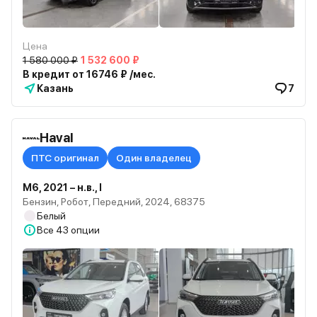
Цена
1 580 000 ₽
1 532 600 ₽
В кредит от 16746 ₽ /мес.
Казань
7
Haval
ПТС оригинал
Один владелец
M6, 2021 – н.в., I
Бензин, Робот, Передний, 2024, 68375
Белый
Все
43 опции