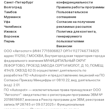
Санкт-Петербург
конфиденциальности
Волгоград
Правила работы программы
Тамбов
Пользовательское
Мурманск
соглашение
Уфа
Согласие на получение
Челябинск
рекламных рассылок
Ижевск
Политика для контента,
Воронеж
генерируемого
Пермь
пользователями
Вакансии
ООО «Автоспот» (ИНН 7715936827 ОРГН 1127746774825
адрес 111250, Г.МОСКВА, Внутригородская территория города
федерального значения МУНИЦИПАЛЬНЫЙ ОКРУГ
ЛЕФОРТОВО, ПРОЕЗД ЗАВОДА СЕРП И МОЛОТ, Д. 10, ПОМЕЩ.
41Н/9, ОКВЭД 62.0) осуществляет деятельность по
разработке ПО «Autospot» и предоставлению лицензий на ПО.
Согласно Приказу Минцифры от 08.10.22, вид деятельности
(код): 2.01.
ПО «Autospot» — исключительные права принадлежат ООО
"Автоспот": свидетельство о регистрации программы ЭВМ №
2018618687, внесена в Реестр программ для ЭВМ, реестровая
запись № 28745 от 09.07.2025 г. Функциональные