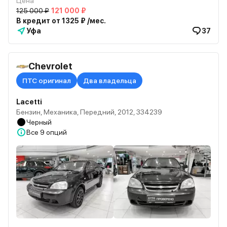
Цена
125 000 ₽
121 000 ₽
В кредит от 1325 ₽ /мес.
Уфа
37
Chevrolet
ПТС оригинал
Два владельца
Lacetti
Бензин, Механика, Передний, 2012, 334239
Черный
Все
9 опций