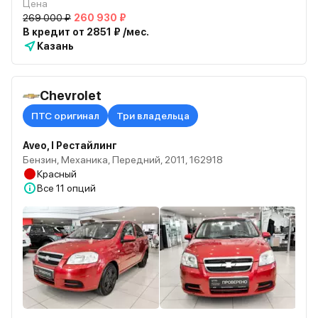
Цена
269 000 ₽
260 930 ₽
В кредит от 2851 ₽ /мес.
Казань
Chevrolet
ПТС оригинал
Три владельца
Aveo, I Рестайлинг
Бензин, Механика, Передний, 2011, 162918
Красный
Все
11 опций