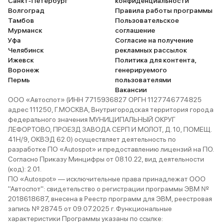
Санкт-Петербург
конфиденциальности
Волгоград
Правила работы программы
Тамбов
Пользовательское
Мурманск
соглашение
Уфа
Согласие на получение
Челябинск
рекламных рассылок
Ижевск
Политика для контента,
Воронеж
генерируемого
Пермь
пользователями
Вакансии
ООО «Автоспот» (ИНН 7715936827 ОРГН 1127746774825
адрес 111250, Г.МОСКВА, Внутригородская территория города
федерального значения МУНИЦИПАЛЬНЫЙ ОКРУГ
ЛЕФОРТОВО, ПРОЕЗД ЗАВОДА СЕРП И МОЛОТ, Д. 10, ПОМЕЩ.
41Н/9, ОКВЭД 62.0) осуществляет деятельность по
разработке ПО «Autospot» и предоставлению лицензий на ПО.
Согласно Приказу Минцифры от 08.10.22, вид деятельности
(код): 2.01.
ПО «Autospot» — исключительные права принадлежат ООО
"Автоспот": свидетельство о регистрации программы ЭВМ №
2018618687, внесена в Реестр программ для ЭВМ, реестровая
запись № 28745 от 09.07.2025 г. Функциональные
характеристики Программы указаны по ссылке: