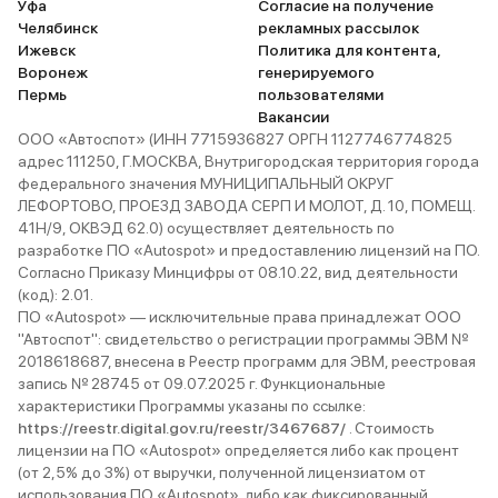
Уфа
Согласие на получение
Челябинск
рекламных рассылок
Ижевск
Политика для контента,
Воронеж
генерируемого
Пермь
пользователями
Вакансии
ООО «Автоспот» (ИНН 7715936827 ОРГН 1127746774825
адрес 111250, Г.МОСКВА, Внутригородская территория города
федерального значения МУНИЦИПАЛЬНЫЙ ОКРУГ
ЛЕФОРТОВО, ПРОЕЗД ЗАВОДА СЕРП И МОЛОТ, Д. 10, ПОМЕЩ.
41Н/9, ОКВЭД 62.0) осуществляет деятельность по
разработке ПО «Autospot» и предоставлению лицензий на ПО.
Согласно Приказу Минцифры от 08.10.22, вид деятельности
(код): 2.01.
ПО «Autospot» — исключительные права принадлежат ООО
"Автоспот": свидетельство о регистрации программы ЭВМ №
2018618687, внесена в Реестр программ для ЭВМ, реестровая
запись № 28745 от 09.07.2025 г. Функциональные
характеристики Программы указаны по ссылке:
https://reestr.digital.gov.ru/reestr/3467687/
. Стоимость
лицензии на ПО «Autospot» определяется либо как процент
(от 2,5% до 3%) от выручки, полученной лицензиатом от
использования ПО «Autospot», либо как фиксированный