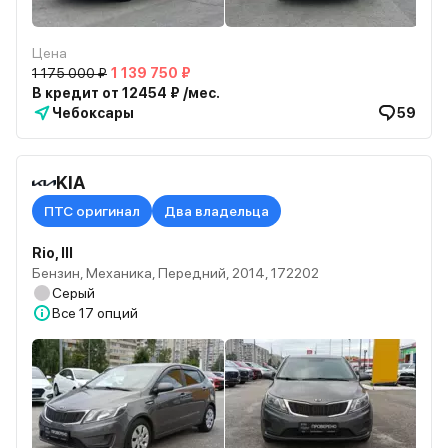
Цена
1 175 000 ₽
1 139 750 ₽
В кредит от 12454 ₽ /мес.
Чебоксары
59
KIA
ПТС оригинал
Два владельца
Rio, III
Бензин, Механика, Передний, 2014, 172202
Серый
Все
17 опций