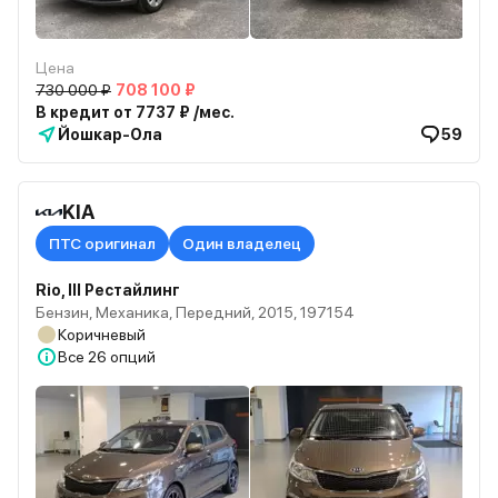
Цена
730 000 ₽
708 100 ₽
В кредит от 7737 ₽ /мес.
Йошкар-Ола
59
KIA
ПТС оригинал
Один владелец
Rio, III Рестайлинг
Бензин, Механика, Передний, 2015, 197154
Коричневый
Все
26 опций