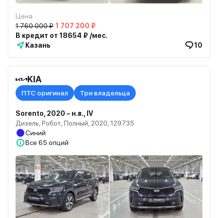
Цена
1 760 000 ₽
1 707 200 ₽
В кредит от 18654 ₽ /мес.
Казань
10
KIA
ПТС оригинал
Три владельца
Sorento, 2020 – н.в., IV
Дизель, Робот, Полный, 2020, 129735
Синий
Все
65 опций