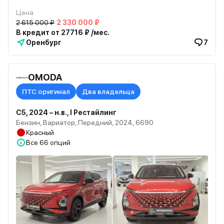
Цена
2 615 000 ₽
2 330 000 ₽
В кредит от 27716 ₽ /мес.
Оренбург
7
OMODA
ПТС оригинал
Два владельца
C5, 2024 – н.в., I Рестайлинг
Бензин, Вариатор, Передний, 2024, 6690
Красный
Все
66 опций