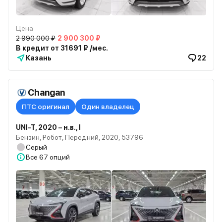
Цена
2 990 000 ₽
2 900 300 ₽
В кредит от 31691 ₽ /мес.
Казань
22
Changan
ПТС оригинал
Один владелец
UNI-T, 2020 – н.в., I
Бензин, Робот, Передний, 2020, 53796
Серый
Все
67 опций