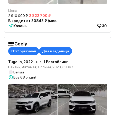
Цена
2 910 000 ₽
2 822 700 ₽
В кредит от 30843 ₽ /мес.
Казань
30
Geely
ПТС оригинал
Два владельца
Tugella, 2022 – н.в., I Рестайлинг
Бензин, Автомат, Полный, 2023, 39367
Белый
Все
68 опций