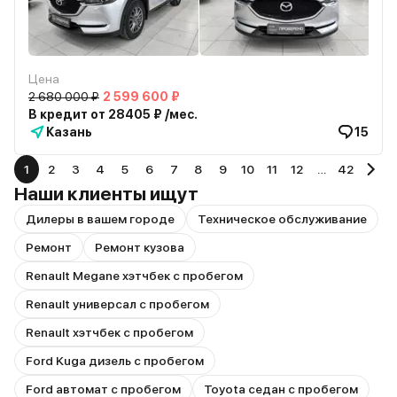
Цена
2 680 000 ₽
2 599 600 ₽
В кредит от 28405 ₽ /мес.
Казань
15
1
2
3
4
5
6
7
8
9
10
11
12
…
42
Наши клиенты ищут
Дилеры в вашем городе
Техническое обслуживание
Ремонт
Ремонт кузова
Renault Megane хэтчбек с пробегом
Renault универсал с пробегом
Renault хэтчбек с пробегом
Ford Kuga дизель с пробегом
Ford автомат с пробегом
Toyota седан с пробегом