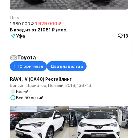
Цена
1 989 000 ₽
1 929 000 ₽
В кредит от 21081 ₽ /мес.
Уфа
13
Toyota
ПТС оригинал
Два владельца
RAV4, IV (CA40) Рестайлинг
Бензин, Вариатор, Полный, 2016, 136713
Белый
Все
50 опций