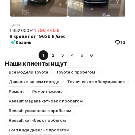
Цена
1 852 000 ₽
1 796 440 ₽
В кредит от 19629 ₽ /мес.
Казань
13
1
2
3
4
5
6
Наши клиенты ищут
Все модели Toyota
Toyota с пробегом
Дилеры в вашем городе
Техническое обслуживание
Ремонт
Ремонт кузова
Renault Megane хэтчбек с пробегом
Renault универсал с пробегом
Renault хэтчбек с пробегом
Ford Kuga дизель с пробегом