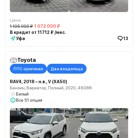
Цена
1 105 000 ₽
1 072 000 ₽
В кредит от 11712 ₽ /мес.
Уфа
13
Toyota
ПТС оригинал
Два владельца
RAV4, 2018 – н.в., V (XA50)
Бензин, Вариатор, Полный, 2020, 46088
Белый
Все
51 опция