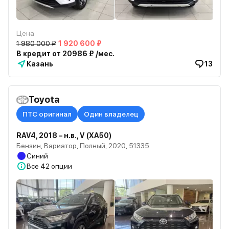
Цена
1 980 000 ₽
1 920 600 ₽
В кредит от 20986 ₽ /мес.
Казань
13
Toyota
ПТС оригинал
Один владелец
RAV4, 2018 – н.в., V (XA50)
Бензин, Вариатор, Полный, 2020, 51335
Синий
Все
42 опции