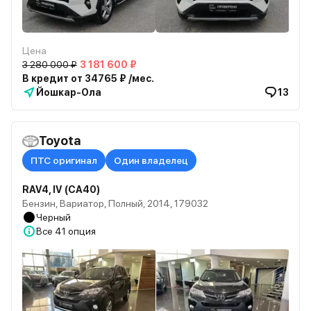
Цена
3 280 000 ₽
3 181 600 ₽
В кредит от 34765 ₽ /мес.
Йошкар-Ола
13
Toyota
ПТС оригинал
Один владелец
RAV4, IV (CA40)
Бензин, Вариатор, Полный, 2014, 179032
Черный
Все
41 опция