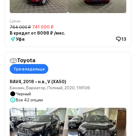
Цена
764 000 ₽
741 000 ₽
В кредит от 8098 ₽ /мес.
Уфа
13
Toyota
Три владельца
RAV4, 2018 – н.в., V (XA50)
Бензин, Вариатор, Полный, 2020, 118106
Черный
Все
42 опции