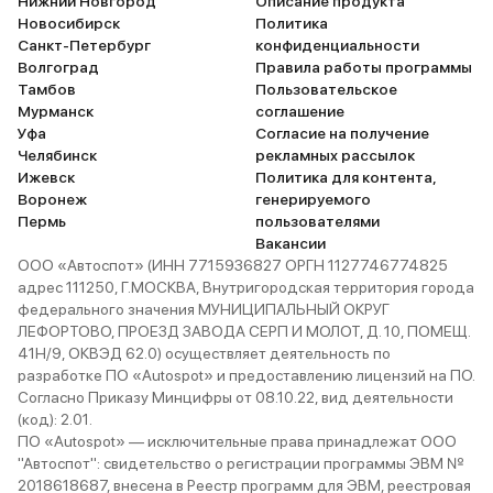
Нижний Новгород
Описание продукта
Новосибирск
Политика
Санкт-Петербург
конфиденциальности
Волгоград
Правила работы программы
Тамбов
Пользовательское
Мурманск
соглашение
Уфа
Согласие на получение
Челябинск
рекламных рассылок
Ижевск
Политика для контента,
Воронеж
генерируемого
Пермь
пользователями
Вакансии
ООО «Автоспот» (ИНН 7715936827 ОРГН 1127746774825
адрес 111250, Г.МОСКВА, Внутригородская территория города
федерального значения МУНИЦИПАЛЬНЫЙ ОКРУГ
ЛЕФОРТОВО, ПРОЕЗД ЗАВОДА СЕРП И МОЛОТ, Д. 10, ПОМЕЩ.
41Н/9, ОКВЭД 62.0) осуществляет деятельность по
разработке ПО «Autospot» и предоставлению лицензий на ПО.
Согласно Приказу Минцифры от 08.10.22, вид деятельности
(код): 2.01.
ПО «Autospot» — исключительные права принадлежат ООО
"Автоспот": свидетельство о регистрации программы ЭВМ №
2018618687, внесена в Реестр программ для ЭВМ, реестровая