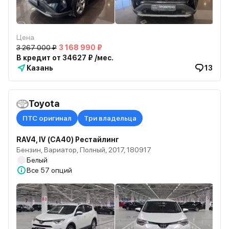
Цена
3 267 000 ₽
3 168 990 ₽
В кредит от 34627 ₽ /мес.
Казань
13
Toyota
ПТС оригинал
Три владельца
RAV4, IV (CA40) Рестайлинг
Бензин, Вариатор, Полный, 2017, 180917
Белый
Все
57 опций