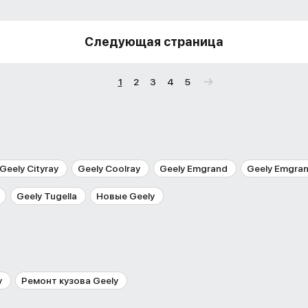
Следующая страница
1
2
3
4
5
Geely Cityray
Geely Coolray
Geely Emgrand
Geely Emgra
Geely Tugella
Новые Geely
y
Ремонт кузова Geely