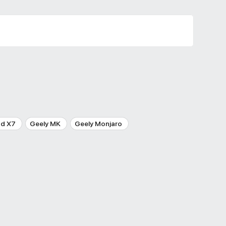
nd X7
Geely MK
Geely Monjaro