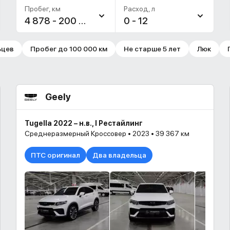
Пробег, км
Расход, л
4 878 - 200 000
0 - 12
ьцев
Пробег до 100 000 км
Не старше 5 лет
Люк
Geely
Tugella 2022 – н.в., I Рестайлинг
Среднеразмерный Кроссовер • 2023 • 39 367 км
ПТС оригинал
Два владельца