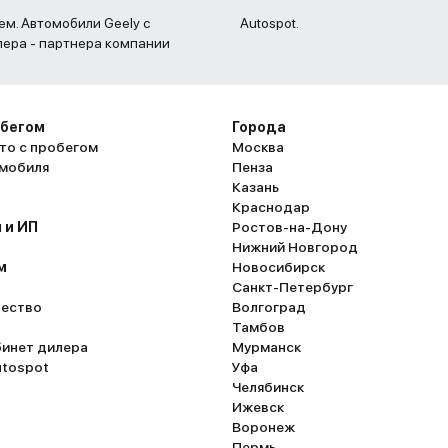
ем. Автомобили Geely с
Autospot.
лера - партнера компании
обегом
Города
то с пробегом
Москва
омобиля
Пенза
Казань
Краснодар
 и ИП
Ростов-на-Дону
Нижний Новгород
м
Новосибирск
Санкт-Петербург
ество
Волгоград
Тамбов
бинет дилера
Мурманск
utospot
Уфа
Челябинск
Ижевск
Воронеж
Пермь