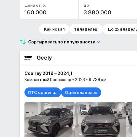
Цена от, р.
до
Как новая
1 владелец
До 2х владел
Сортировать
по популярности
Geely
Coolray 2019 – 2024, I
Компактный Кроссовер • 2023 • 9 738 км
ПТС оригинал
Один владелец