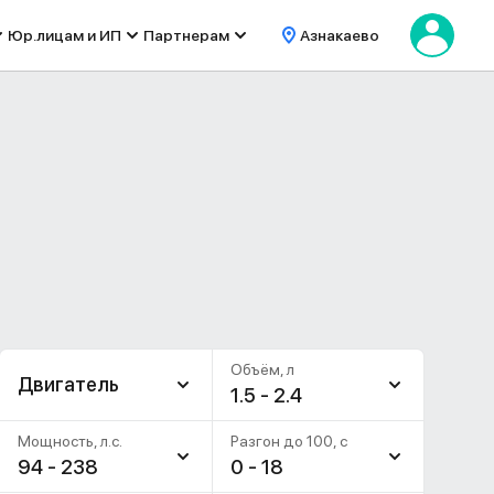
Юр.лицам и ИП
Партнерам
Азнакаево
Объём, л
Двигатель
1.5 - 2.4
Мощность, л.с.
Разгон до 100, c
94 - 238
0 - 18