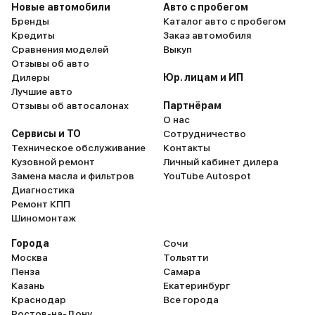
Новые автомобили
Авто с пробегом
Бренды
Каталог авто с пробегом
Кредиты
Заказ автомобиля
Сравнения моделей
Выкуп
Отзывы об авто
Дилеры
Юр. лицам и ИП
Лучшие авто
Отзывы об автосалонах
Партнёрам
О нас
Сервисы и ТО
Сотрудничество
Техническое обслуживание
Контакты
Кузовной ремонт
Личный кабинет дилера
Замена масла и фильтров
YouTube Autospot
Диагностика
Ремонт КПП
Шиномонтаж
Города
Сочи
Москва
Тольятти
Пенза
Самара
Казань
Екатеринбург
Краснодар
Все города
Ростов-на-Дону