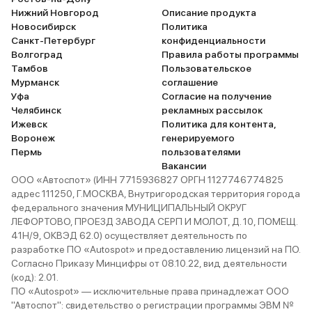
Нижний Новгород
Описание продукта
Новосибирск
Политика
Санкт-Петербург
конфиденциальности
Волгоград
Правила работы программы
Тамбов
Пользовательское
Мурманск
соглашение
Уфа
Согласие на получение
Челябинск
рекламных рассылок
Ижевск
Политика для контента,
Воронеж
генерируемого
Пермь
пользователями
Вакансии
ООО «Автоспот» (ИНН 7715936827 ОРГН 1127746774825
адрес 111250, Г.МОСКВА, Внутригородская территория города
федерального значения МУНИЦИПАЛЬНЫЙ ОКРУГ
ЛЕФОРТОВО, ПРОЕЗД ЗАВОДА СЕРП И МОЛОТ, Д. 10, ПОМЕЩ.
41Н/9, ОКВЭД 62.0) осуществляет деятельность по
разработке ПО «Autospot» и предоставлению лицензий на ПО.
Согласно Приказу Минцифры от 08.10.22, вид деятельности
(код): 2.01.
ПО «Autospot» — исключительные права принадлежат ООО
"Автоспот": свидетельство о регистрации программы ЭВМ №