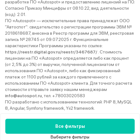
разработке ПО «Autospot» и предоставлению лицензий на ПО.
Согласно Приказу Минцифры от 08.10.22, вид деятельности
(код): 2.01.
ПО «Autospot» — исключительные права принадлежат ООО
"Автоспот": свидетельство о регистрации программы ЭВМ №
2018618687, внесена в Реестр программ для ЭВМ, реестровая
запись № 28745 от 09.07.2025 г. Функциональные
характеристики Программы указаны по ссылке:
https://reestr.digital.gov.ru/reestr/3467687/
. Стоимость
лицензии на ПО «Autospot» определяется либо как процент
(от 2,5% до 3%) от выручки, полученной лицензиатом от
использования ПО «Autospot», либо как фиксированный
платеж от 1100 рублей за каждого привлеченного с
использованием ПО «Autospot» клиента. Для точного расчета
стоимости отправьте заявку нашим менеджерам
info@autospot.ru
, тел. +78003020583
ПО разработано с использованием технологий: PHP 8, MySQL
8, Angular, Symfony framework, Yii2 framework.
Ежедневно с 9:00 до 22:00
8 (800) 302-05-83
Телеграм
Все фильтры
Вконтакте
YouTube
Rutube
MAX
Дзен
Выберите фильтры
© 2013–2026 Autospot