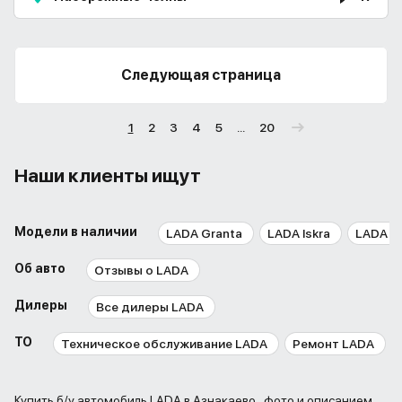
Следующая страница
1
2
3
4
5
...
20
Наши клиенты ищут
Модели в наличии
LADA Granta
LADA Iskra
LADA L
Об авто
Отзывы о LADA
Дилеры
Все дилеры LADA
ТО
Техническое обслуживание LADA
Ремонт LADA
Купить б/у автомобиль LADA в Азнакаево , фото и описанием.