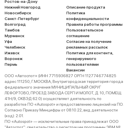
Ростов-на-Дону
Нижний Новгород
Описание продукта
Новосибирск
Политика
Санкт-Петербург
конфиденциальности
Волгоград
Правила работы программы
Тамбов
Пользовательское
Мурманск
соглашение
Уфа
Согласие на получение
Челябинск
рекламных рассылок
Ижевск
Политика для контента,
Воронеж
генерируемого
Пермь
пользователями
Вакансии
ООО «Автоспот» (ИНН 7715936827 ОРГН 1127746774825
адрес 111250, Г.МОСКВА, Внутригородская территория города
федерального значения МУНИЦИПАЛЬНЫЙ ОКРУГ
ЛЕФОРТОВО, ПРОЕЗД ЗАВОДА СЕРП И МОЛОТ, Д. 10, ПОМЕЩ.
41Н/9, ОКВЭД 62.0) осуществляет деятельность по
разработке ПО «Autospot» и предоставлению лицензий на ПО.
Согласно Приказу Минцифры от 08.10.22, вид деятельности
(код): 2.01.
ПО «Autospot» — исключительные права принадлежат ООО
"Автоспот": свидетельство о регистрации программы ЭВМ №