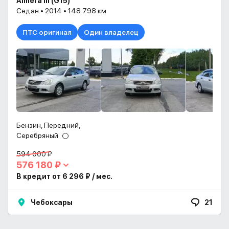
Almera III (G15)
Седан • 2014 • 148 798 км
ПТС оригинал
Один владелец
Бензин, Передний,
Серебряный
594 000 ₽
576 180 ₽
В кредит от 6 296 ₽ / мес.
Чебоксары
21